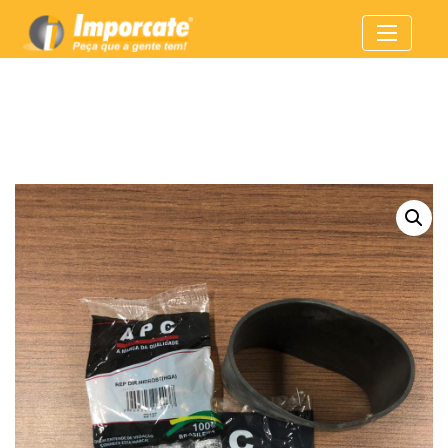
Home
Reparos
/
/ 0379562