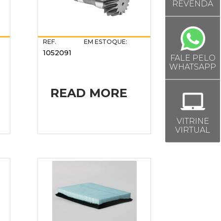
REVENDA
REF.
EM ESTOQUE:
1052091
FALE PELO
WHATSAPP
READ MORE
VITRINE
VIRTUAL