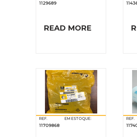
1129689
1143
READ MORE
R
REF.
EM ESTOQUE:
REF.
11709868
1174