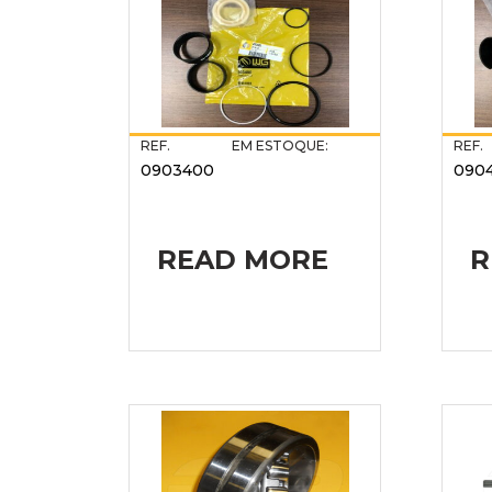
REF.
EM ESTOQUE:
REF.
0903400
090
READ MORE
R