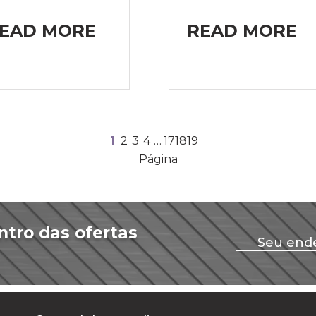
EAD MORE
READ MORE
1
2
3
4
…
17
18
19
Página
ntro das ofertas