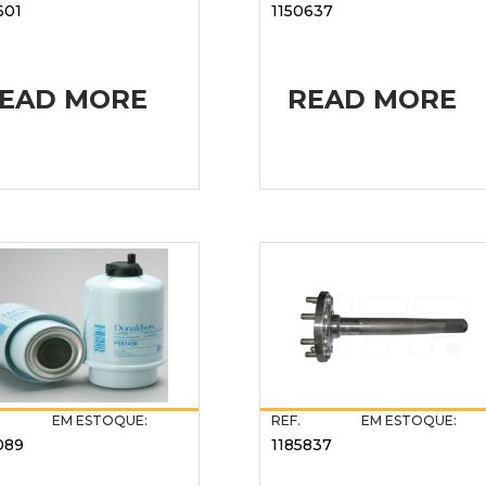
601
1150637
EAD MORE
READ MORE
EM ESTOQUE:
REF.
EM ESTOQUE:
089
1185837