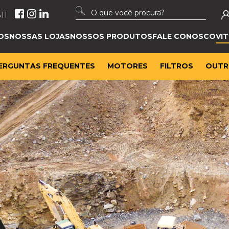
Search
11
for:
OS
NOSSAS LOJAS
NOSSOS PRODUTOS
FALE CONOSCO
VIT
ERGUNTAS FREQUENTES
MOTORES
FILTROS
OUTR