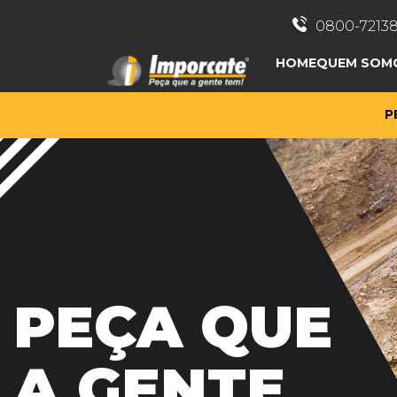
0800-72138
HOME
QUEM SOM
P
PEÇA QUE
A GENTE