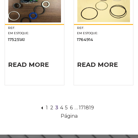
REF.
REF.
EM ESTOQUE:
EM ESTOQUE:
175251A1
1764914
READ MORE
READ MORE
1
2
3
4
5
6
…
17
18
19
Página