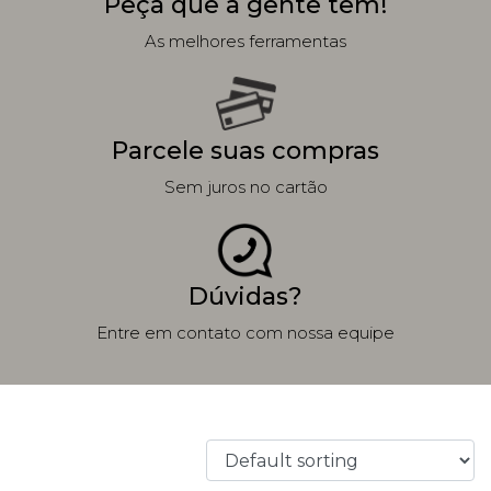
Peça que a gente tem!
As melhores ferramentas
Parcele suas compras
Sem juros no cartão
Dúvidas?
Entre em contato com nossa equipe