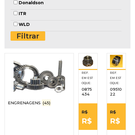
Donaldson
ITR
WLD
REF.
REF.
EM EST
EM EST
OQUE:
OQUE:
0875
09510
434
22
ENGRENAGENS
(45)
R$
R$
R$
R$