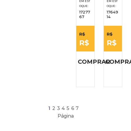
EM EST
EM EST
OQUE:
OQUE:
17277
17649
67
14
R$
R$
R$
R$
COMPRAR
COMPR
1
2
3
4
5
6
7
Página