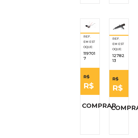
REF.
REF.
EM EST
EM EST
OQUE:
OQUE:
119701
12782
7
13
R$
R$
R$
R$
COMPRAR
COMPR