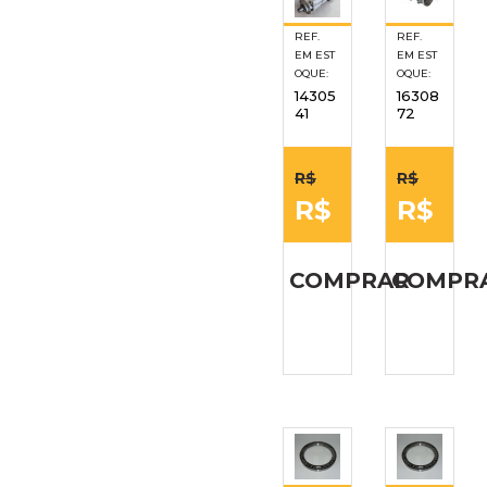
REF.
REF.
EM EST
EM EST
OQUE:
OQUE:
14305
16308
41
72
R$
R$
R$
R$
COMPRAR
COMPR